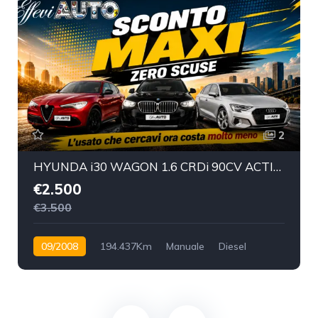
2
HYUNDA i30 WAGON 1.6 CRDi 90CV ACTIVE - 2008
€2.500
€3.500
09/2008
194.437Km
Manuale
Diesel
Anteriore