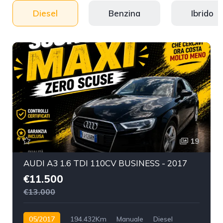
Diesel
Benzina
Ibrido
19
AUDI A3 1.6 TDI 110CV BUSINESS - 2017
€11.500
€13.000
05/2017
194.432Km
Manuale
Diesel