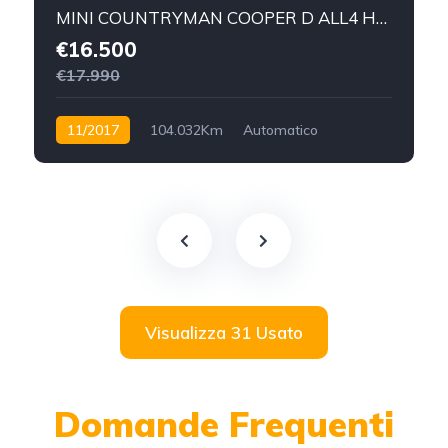
MINI COUNTRYMAN COOPER D ALL4 HYPE 150CV
€16.500
€17.990
11/2017
104.032Km
Automatico
Diesel
4x4
Visualizza 31 Usato
Domande Frequenti