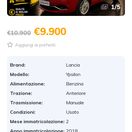
1
/
5
€9.900
€10.900
Aggiungi ai preferiti
Brand:
Lancia
Modello:
Ypsilon
Alimentazione:
Benzina
Trazione:
Anteriore
Trasmissione:
Manuale
Condizioni:
Usato
Mese immatricolazione:
2
Anno immatricolazione:
2018