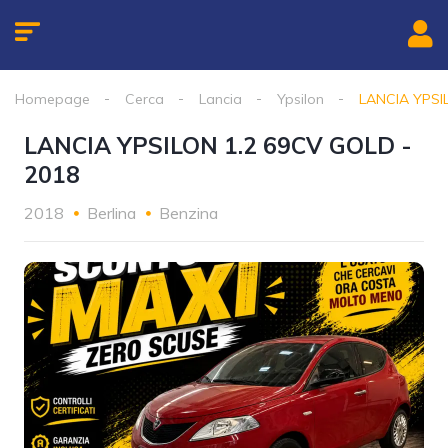
Homepage
Cerca
Lancia
Ypsilon
LANCIA YPSI
LANCIA YPSILON 1.2 69CV GOLD -
2018
2018
Berlina
Benzina